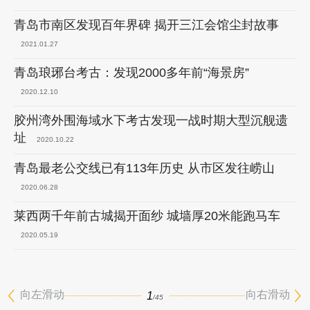
青岛市南区发现百年界碑 揭开三江会馆尘封故事
2021.01.27
青岛琅琊台考古：发现2000多年前“海景房”
2020.12.10
胶州湾外围海域水下考古发现一战时期大型沉舰遗
址
2020.10.22
青岛最老公交线已有113年历史 从市区发往崂山
2020.06.28
莱西两千年前古城揭开面纱 城墙厚20米能跑马车
2020.05.19
向左滑动
向右滑动
1
/45